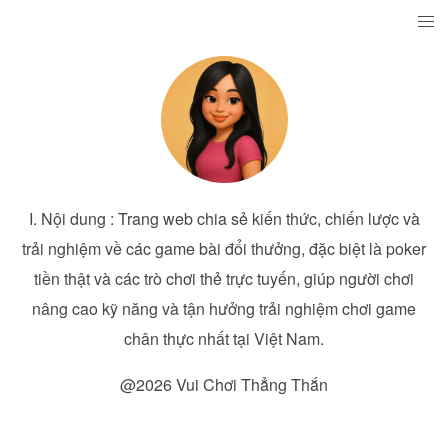
I. Nội dung : Trang web chia sẻ kiến thức, chiến lược và
trải nghiệm về các game bài đổi thưởng, đặc biệt là poker
tiền thật và các trò chơi thẻ trực tuyến, giúp người chơi
nâng cao kỹ năng và tận hưởng trải nghiệm chơi game
chân thực nhất tại Việt Nam.
@2026 Vui Chơi Thẳng Thắn