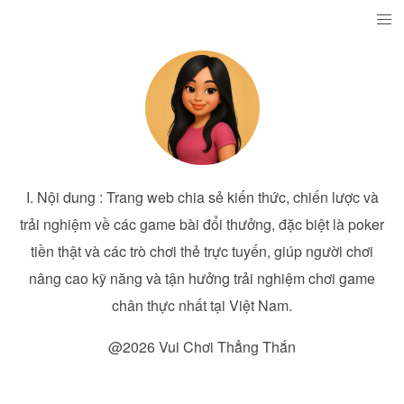
I. Nội dung : Trang web chia sẻ kiến thức, chiến lược và
trải nghiệm về các game bài đổi thưởng, đặc biệt là poker
tiền thật và các trò chơi thẻ trực tuyến, giúp người chơi
nâng cao kỹ năng và tận hưởng trải nghiệm chơi game
chân thực nhất tại Việt Nam.
@2026 Vui Chơi Thẳng Thắn