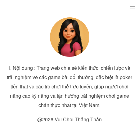
I. Nội dung : Trang web chia sẻ kiến thức, chiến lược và
trải nghiệm về các game bài đổi thưởng, đặc biệt là poker
tiền thật và các trò chơi thẻ trực tuyến, giúp người chơi
nâng cao kỹ năng và tận hưởng trải nghiệm chơi game
chân thực nhất tại Việt Nam.
@2026 Vui Chơi Thẳng Thắn