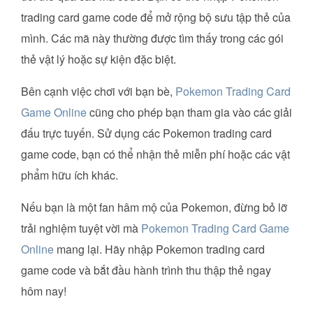
trading card game code để mở rộng bộ sưu tập thẻ của
mình. Các mã này thường được tìm thấy trong các gói
thẻ vật lý hoặc sự kiện đặc biệt.
Bên cạnh việc chơi với bạn bè,
Pokemon Trading Card
Game Online
cũng cho phép bạn tham gia vào các giải
đấu trực tuyến. Sử dụng các Pokemon trading card
game code, bạn có thể nhận thẻ miễn phí hoặc các vật
phẩm hữu ích khác.
Nếu bạn là một fan hâm mộ của Pokemon, đừng bỏ lỡ
trải nghiệm tuyệt vời mà
Pokemon Trading Card Game
Online
mang lại. Hãy nhập Pokemon trading card
game code và bắt đầu hành trình thu thập thẻ ngay
hôm nay!