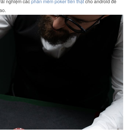
trải nghiệm các
phần mềm poker tiền thật
cho android để
ao.