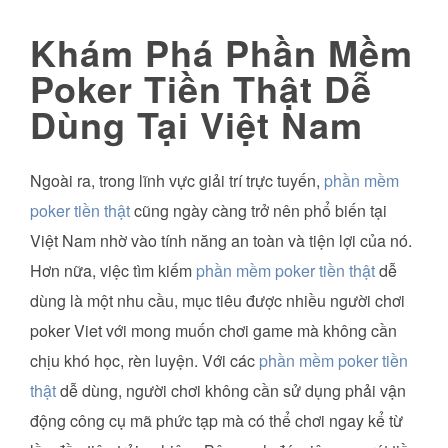
Khám Phá Phần Mềm
Poker Tiền Thật Dễ
Dùng Tại Việt Nam
Ngoài ra, trong lĩnh vực giải trí trực tuyến,
phần mềm
poker tiền thật
cũng ngày càng trở nên phổ biến tại
Việt Nam nhờ vào tính năng an toàn và tiện lợi của nó.
Hơn nữa, việc tìm kiếm
phần mềm poker tiền thật
dễ
dùng là một nhu cầu, mục tiêu được nhiều người chơi
poker Viet với mong muốn chơi game mà không cần
chịu khó học, rèn luyện. Với các
phần mềm poker tiền
thật
dễ dùng, người chơi không cần sử dụng phải vận
động công cụ mã phức tạp mà có thể chơi ngay kể từ