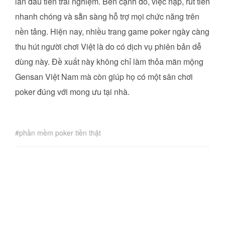
lần đầu tiên trải nghiệm. Bên cạnh đó, việc nạp, rút tiền
nhanh chóng và sẵn sàng hỗ trợ mọi chức năng trên
nền tảng. Hiện nay, nhiều trang game poker ngày càng
thu hút người chơi Việt là do có dịch vụ phiên bản dễ
dùng này. Đề xuất này không chỉ làm thỏa mãn mộng
Gensan Việt Nam mà còn giúp họ có một sân chơi
poker đúng với mong ưu tại nhà.
phần mềm poker tiền thật