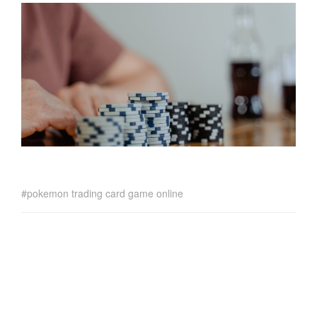
pokemon trading card game online