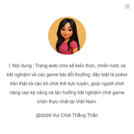
I. Nội dung : Trang web chia sẻ kiến thức, chiến lược và
trải nghiệm về các game bài đổi thưởng, đặc biệt là poker
tiền thật và các trò chơi thẻ trực tuyến, giúp người chơi
nâng cao kỹ năng và tận hưởng trải nghiệm chơi game
chân thực nhất tại Việt Nam.
@2026 Vui Chơi Thẳng Thắn