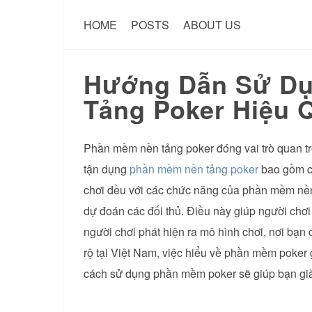
HOME
POSTS
ABOUT US
Hướng Dẫn Sử D
Tảng Poker Hiệu Q
Phần mềm nền tảng poker đóng vai trò quan trọn
tận dụng
phần mềm nền tảng poker
bao gồm c
chơi đều với các chức năng của phần mềm nền t
dự đoán các đối thủ. Điều này giúp người chơ
người chơi phát hiện ra mô hình chơi, nơi bạn
rộ tại Việt Nam, việc hiểu về phần mềm poker g
cách sử dụng phần mềm poker sẽ giúp bạn già