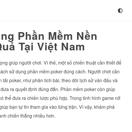
ụng Phần Mềm Nền
uả Tại Việt Nam
g giúp người chơi. Vì thế, một số chiến thuật cần thiết để
ách sử dụng phần mềm poker đúng cách. Người chơi cần
ải poker, như phân tích bài, theo dõi lịch sử ván đấu và
i đưa ra quyết định đúng đắn. Phần mềm poker còn giúp
 có thể đưa ra chiến lược phù hợp. Trong tình hình game nở
iúp bạn tự tin tham gia vào từng trận. Vì vậy, khám phá
nh chiến thắng nhiều hơn.