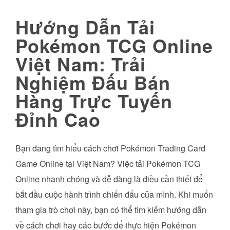
Hướng Dẫn Tải
Pokémon TCG Online
Việt Nam: Trải
Nghiệm Đấu Bán
Hàng Trực Tuyến
Đỉnh Cao
Bạn đang tìm hiểu cách chơi Pokémon Trading Card
Game Online tại Việt Nam? Việc tải Pokémon TCG
Online nhanh chóng và dễ dàng là điều cần thiết để
bắt đầu cuộc hành trình chiến đấu của mình. Khi muốn
tham gia trò chơi này, bạn có thể tìm kiếm hướng dẫn
về cách chơi hay các bước để thực hiện Pokémon