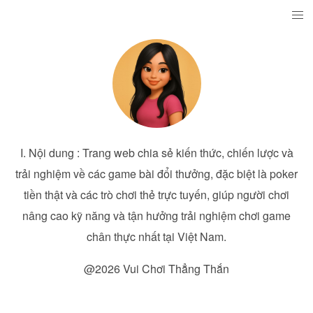
I. Nội dung : Trang web chia sẻ kiến thức, chiến lược và
trải nghiệm về các game bài đổi thưởng, đặc biệt là poker
tiền thật và các trò chơi thẻ trực tuyến, giúp người chơi
nâng cao kỹ năng và tận hưởng trải nghiệm chơi game
chân thực nhất tại Việt Nam.
@2026 Vui Chơi Thẳng Thắn