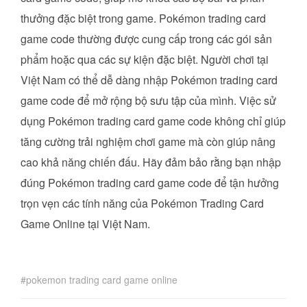
thưởng đặc biệt trong game. Pokémon trading card
game code thường được cung cấp trong các gói sản
phẩm hoặc qua các sự kiện đặc biệt. Người chơi tại
Việt Nam có thể dễ dàng nhập Pokémon trading card
game code để mở rộng bộ sưu tập của mình. Việc sử
dụng Pokémon trading card game code không chỉ giúp
tăng cường trải nghiệm chơi game mà còn giúp nâng
cao khả năng chiến đấu. Hãy đảm bảo rằng bạn nhập
đúng Pokémon trading card game code để tận hưởng
trọn vẹn các tính năng của Pokémon Trading Card
Game Online tại Việt Nam.
pokemon trading card game online