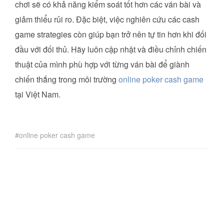
chơi sẽ có khả năng kiểm soát tốt hơn các ván bài và
giảm thiểu rủi ro. Đặc biệt, việc nghiên cứu các cash
game strategies còn giúp bạn trở nên tự tin hơn khi đối
đầu với đối thủ. Hãy luôn cập nhật và điều chỉnh chiến
thuật của mình phù hợp với từng ván bài để giành
chiến thắng trong môi trường
online poker cash game
tại Việt Nam.
online poker cash game