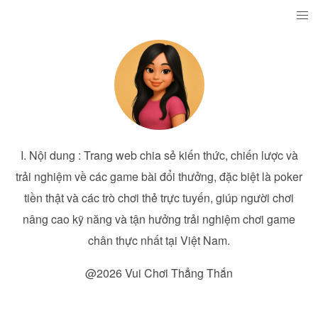
I. Nội dung : Trang web chia sẻ kiến thức, chiến lược và
trải nghiệm về các game bài đổi thưởng, đặc biệt là poker
tiền thật và các trò chơi thẻ trực tuyến, giúp người chơi
nâng cao kỹ năng và tận hưởng trải nghiệm chơi game
chân thực nhất tại Việt Nam.
@2026 Vui Chơi Thẳng Thắn