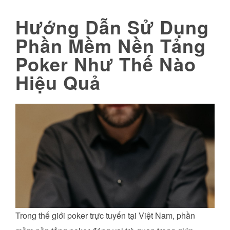
Hướng Dẫn Sử Dụng
Phần Mềm Nền Tảng
Poker Như Thế Nào
Hiệu Quả
Trong thế giới poker trực tuyến tại Việt Nam, phần