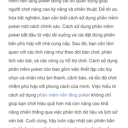
mềm nền tảng poker đóng vai trò quan trọng giúp
người chơi nâng cao kỹ năng và chiến thuật. Để tối ưu
hóa trải nghiệm, bạn cần biết cách sử dụng phần mềm
poker một cách chính xác. Cách sử dụng phần mềm
poker bắt đầu từ việc tải xuống và cài đặt đúng phiên
bản phù hợp với nhà cung cấp. Sau đó, bạn cần làm
quen với các tính năng như theo dõi bàn chơi, phân
tích ván bài, và các công cụ hỗ trợ chơi. Cách sử dụng
phần mềm poker còn bao gồm việc thiết lập các tùy
chọn cá nhân như âm thanh, cảnh báo, và tốc độ chơi
nhằm phù hợp với phong cách của mình. Việc hiểu rõ
cách sử dụng
phần mềm nền tảng poker
không chỉ
giúp bạn chơi hiệu quả hơn mà còn nâng cao khả
năng chiến thắng qua việc phân tích dữ liệu và lịch sử
ván bài. Cuối cùng, hãy luôn cập nhật các phiên bản