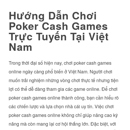
Hướng Dẫn Chơi
Poker Cash Games
Trực Tuyến Tại Việt
Nam
Trong thời đại số hiện nay, chơi poker cash games
online ngày càng phổ biến ở Việt Nam. Người chơi
muốn trải nghiệm những vòng chơi thực tế nhưng tiện
lợi có thể dễ dàng tham gia các game online. Để chơi
poker cash games online thành công, bạn cần hiểu rõ
các chiến lược và lựa chọn nhà cái uy tín. Việc chơi
poker cash games online không chỉ giúp nâng cao kỹ
năng mà còn mang lại cơ hội thắng lớn. Đặc biệt, với