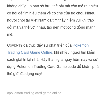
không chỉ giúp bạn sở hữu thẻ bài mà còn mở ra nhiều
cơ hội để tìm hiểu thêm về cơ chế của trò chơi. Nhiều
người chơi tại Việt Nam đã tìm thấy niềm vui khi trao
đổi mã và thẻ với nhau, tạo nên một cộng đồng mạnh
mẽ.
Covid-19 đã thúc đẩy sự phát triển của
Pokemon
Trading Card Game Online
, khi nhiều người tìm kiếm
cách giải trí tại nhà. Hãy tham gia ngay hôm nay và sử
dụng Pokemon Trading Card Game code để khám phá
thế giới đa dạng này!
pokemon trading card game online