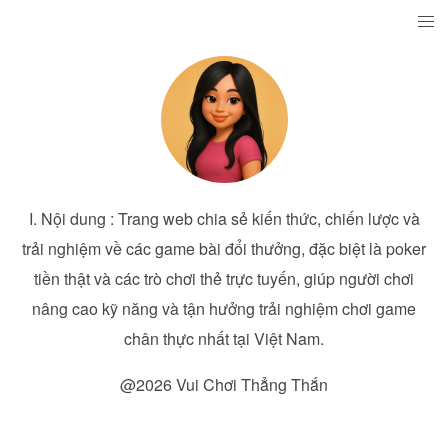
I. Nội dung : Trang web chia sẻ kiến thức, chiến lược và
trải nghiệm về các game bài đổi thưởng, đặc biệt là poker
tiền thật và các trò chơi thẻ trực tuyến, giúp người chơi
nâng cao kỹ năng và tận hưởng trải nghiệm chơi game
chân thực nhất tại Việt Nam.
@2026 Vui Chơi Thẳng Thắn