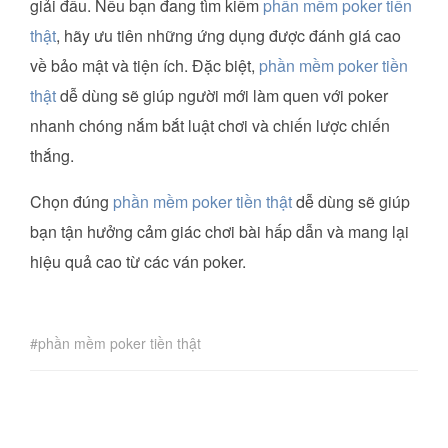
giải đấu. Nếu bạn đang tìm kiếm
phần mềm poker tiền
thật
, hãy ưu tiên những ứng dụng được đánh giá cao
về bảo mật và tiện ích. Đặc biệt,
phần mềm poker tiền
thật
dễ dùng sẽ giúp người mới làm quen với poker
nhanh chóng nắm bắt luật chơi và chiến lược chiến
thắng.
Chọn đúng
phần mềm poker tiền thật
dễ dùng sẽ giúp
bạn tận hưởng cảm giác chơi bài hấp dẫn và mang lại
hiệu quả cao từ các ván poker.
phần mềm poker tiền thật