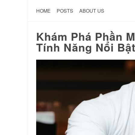
HOME
POSTS
ABOUT US
Khám Phá Phần M
Tính Năng Nổi Bậ